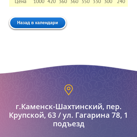
Цена
1000
420
360
360
350
330
300
240
г.Каменск-Шахтинский, пер.
Крупской, 63 / ул. Гагарина 78, 1
подъезд